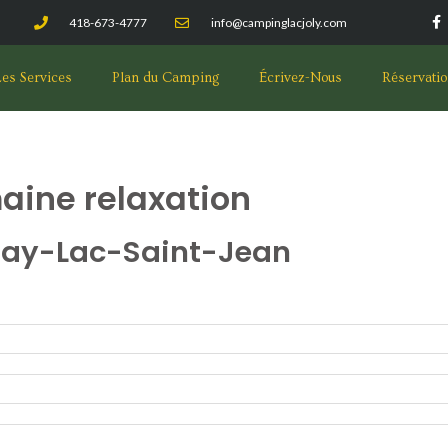
418-673-4777
info@campinglacjoly.com
es Services
Plan du Camping
Écrivez-Nous
Réservatio
aine relaxation
nay-Lac-Saint-Jean