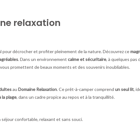
ne relaxation
al pour décrocher et profiter pleinement de la nature. Découvrez ce
magn
 agréables
. Dans un environnement
calme et sécuritaire
, à quelques pas 
vous promettent de beaux moments et des souvenirs inoubliables.
dultes
au
Domaine Relaxation
. Ce prêt-à-camper comprend
un seul lit
, i
 la plage
, dans un cadre propice au repos et à la tranquillité.
 séjour confortable, relaxant et sans souci.