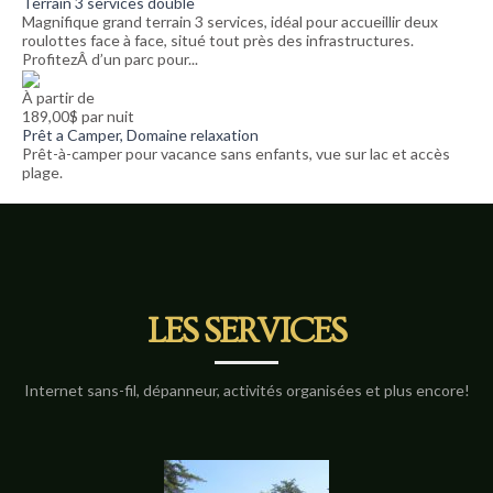
Terrain 3 services double
Magnifique grand terrain 3 services, idéal pour accueillir deux
roulottes face à face, situé tout près des infrastructures.
ProfitezÂ d’un parc pour...
À partir de
189,00$ par nuit
Prêt a Camper, Domaine relaxation
Prêt-à-camper pour vacance sans enfants, vue sur lac et accès
plage.
LES SERVICES
Internet sans-fil, dépanneur, activités organisées et plus encore!